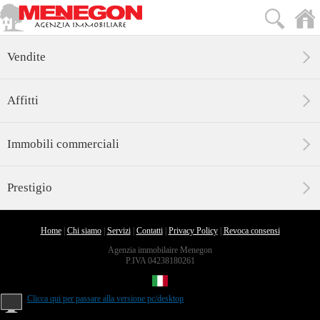
Vendite
Affitti
Immobili commerciali
Prestigio
Home
|
Chi siamo
|
Servizi
|
Contatti
|
Privacy Policy
|
Revoca consensi
Agenzia immobilaire Menegon
P.IVA 04238180261
Clicca qui per passare alla versione pc/desktop