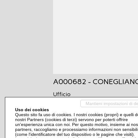
A000682 - CONEGLIANO
Ufficio
Mantieni impostazioni di de
Uso dei cookies
Questo sito fa uso di cookies. I nostri cookies (propri) e quelli d
CONEGLIANO NOSTRA ESCLUSIVA centraliss
nostri Partners (cookies di terzi) servono per poterti offrire
piano, bellissimo ufficio composto da u
un'esperienza unica con noi. Per questo motivo, insieme ai nost
reception ed altra postazione di rispettivi 
partners, raccogliamo e processiamo informazioni non sensibili
L'arredo di fattura recente rimane in loco. R
(come l'identificatore del tuo dispositivo o le pagine che visiti).