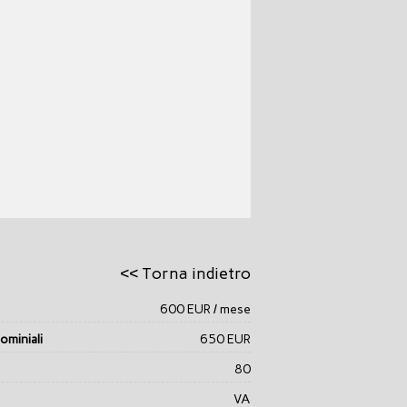
<< Torna indietro
600 EUR / mese
miniali
650 EUR
80
VA