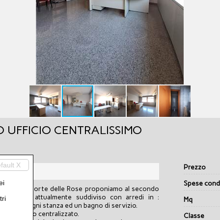
 UFFICIO CENTRALISSIMO
fault X
Prezzo
ei
Spese condo
imo in Corte delle Rose proponiamo al secondo
nico vano attualmente suddiviso con arredi in :
ri
Mq
mq. 27per ogni stanza ed un bagno di servizio.
iscaldamento centralizzato.
Classe