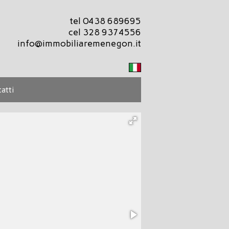
tel 0438 689695
cel 328 9374556
info@immobiliaremenegon.it
atti