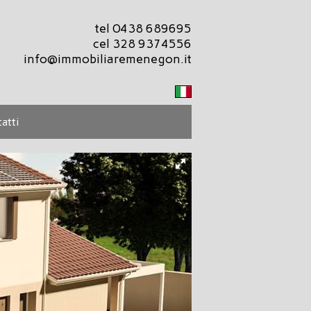
tel 0438 689695
cel 328 9374556
info@immobiliaremenegon.it
atti